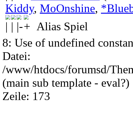
Kiddy
,
MoOnshine
,
*Blueb
Alias Spiel
8: Use of undefined constant
Datei:
/www/htdocs/forumsd/Theme
(main sub template - eval?)
Zeile: 173