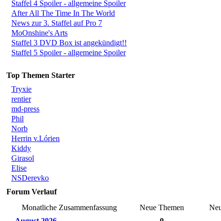
Staffel 4 Spoiler - allgemeine Spoiler
After All The Time In The World
News zur 3. Staffel auf Pro 7
MoOnshine's Arts
Staffel 3 DVD Box ist angekündigt!!
Staffel 5 Spoiler - allgemeine Spoiler
Top Themen Starter
Tryxie
rentier
md-press
Phil
Norb
Herrin v.Lórien
Kiddy
Girasol
Elise
NSDerevko
Forum Verlauf
Monatliche Zusammenfassung
Neue Themen
Neu
August 2026
0