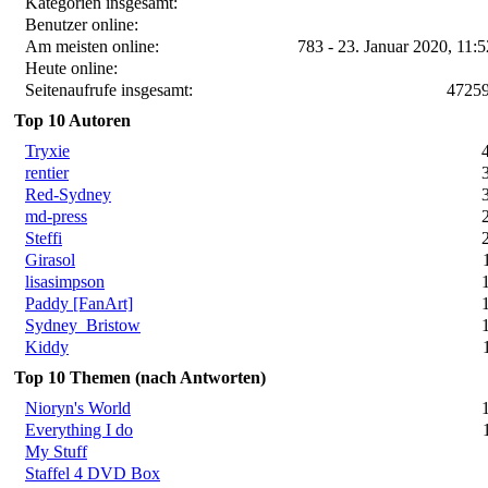
Kategorien insgesamt:
Benutzer online:
Am meisten online:
783 - 23. Januar 2020, 11:
Heute online:
Seitenaufrufe insgesamt:
4725
Top 10 Autoren
Tryxie
rentier
Red-Sydney
md-press
Steffi
Girasol
lisasimpson
Paddy [FanArt]
Sydney_Bristow
Kiddy
Top 10 Themen (nach Antworten)
Nioryn's World
Everything I do
My Stuff
Staffel 4 DVD Box