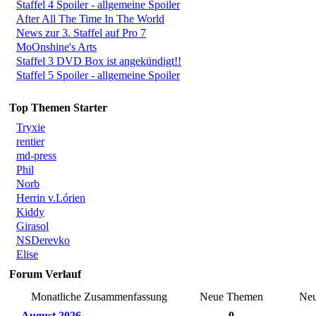
Staffel 4 Spoiler - allgemeine Spoiler
After All The Time In The World
News zur 3. Staffel auf Pro 7
MoOnshine's Arts
Staffel 3 DVD Box ist angekündigt!!
Staffel 5 Spoiler - allgemeine Spoiler
Top Themen Starter
Tryxie
rentier
md-press
Phil
Norb
Herrin v.Lórien
Kiddy
Girasol
NSDerevko
Elise
Forum Verlauf
Monatliche Zusammenfassung
Neue Themen
Neu
August 2026
0