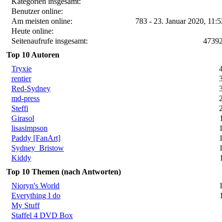
Kategorien insgesamt:
Benutzer online:
Am meisten online:
783 - 23. Januar 2020, 11:
Heute online:
Seitenaufrufe insgesamt:
4739
Top 10 Autoren
Tryxie
rentier
Red-Sydney
md-press
Steffi
Girasol
lisasimpson
Paddy [FanArt]
Sydney_Bristow
Kiddy
Top 10 Themen (nach Antworten)
Nioryn's World
Everything I do
My Stuff
Staffel 4 DVD Box