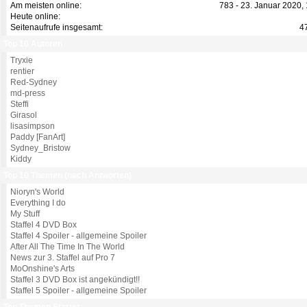
Am meisten online:
783 - 23. Januar 2020,
Heute online:
Seitenaufrufe insgesamt:
4
Top 10 Autoren
Tryxie
rentier
Red-Sydney
md-press
Steffi
Girasol
lisasimpson
Paddy [FanArt]
Sydney_Bristow
Kiddy
Top 10 Themen (nach Antworten)
Nioryn's World
Everything I do
My Stuff
Staffel 4 DVD Box
Staffel 4 Spoiler - allgemeine Spoiler
After All The Time In The World
News zur 3. Staffel auf Pro 7
MoOnshine's Arts
Staffel 3 DVD Box ist angekündigt!!
Staffel 5 Spoiler - allgemeine Spoiler