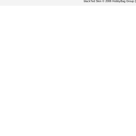
blackTed Skin © 2006
HobbyBag Group (