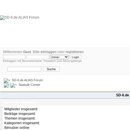
Willkommen
Gast
. Bitte
einloggen
oder
registrieren
.
Einloggen mit Benutzername, Passwort und Sitzungslänge
SD-6.de ALIAS Forum
Statistik-Center
SD-6.de 
Allgemeine Statistiken
Mitglieder insgesamt:
Beiträge insgesamt:
Themen insgesamt:
Kategorien insgesamt:
Benutzer online: