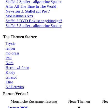
Staffel 4 Spoiler - allgemeine Spoiler
After All The Time In The World
News zur 3. Staffel auf Pro 7
MoOnshine's Arts
Staffel 3 DVD Box ist angekündigt!!
Staffel 5 Spoiler - allgemeine Spoiler
Top Themen Starter
Tryxie
rentier
md-press
Phil
Norb
Herrin v.Lórien
Kiddy
Girasol
Elise
NSDerevko
Forum Verlauf
Monatliche Zusammenfassung
Neue Themen
Neu
August 2026
0