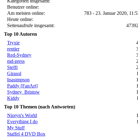
Kategorien insgesamt:
Benutzer online:
Am meisten online:
783 - 23. Januar 2020, 11:
Heute online:
Seitenaufrufe insgesamt:
4739
Top 10 Autoren
Tryxie
rentier
Red-Sydney
md-press
Steffi
Girasol
lisasimpson
Paddy [FanArt]
Sydney_Bristow
Kiddy
Top 10 Themen (nach Antworten)
Nioryn's World
Everything I do
My Stuff
Staffel 4 DVD Box